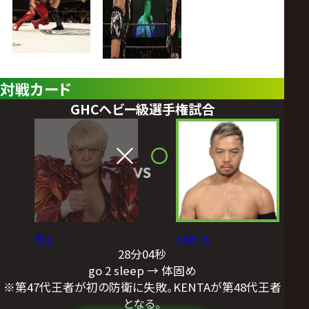
対戦カード
GHCヘビー級選手権試合
VS
拳王
KENTA
28分04秒
go 2 sleep → 体固め
※第47代王者が初の防衛に失敗。KENTAが第48代王者
となる。