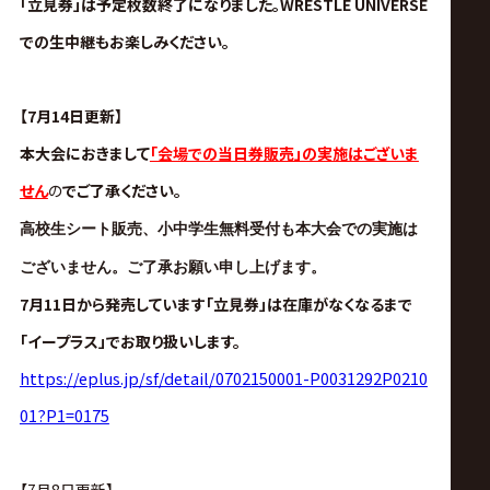
ス
「立見券」は予定枚数終了になりました。WRESTLE UNIVERSE
での生中継もお楽しみください。
リ
【7月14日更新】
ン
本大会におきまして
「会場での当日券販売」の実施はございま
グ・
せん
の
でご了承ください。
高校生シート販売、小中学生無料受付も本大会での実施は
ノ
ございません。ご了承お願い申し上げます。
ア
7月11日から発売しています「立見券」は在庫がなくなるまで
「イープラス」でお取り扱いします。
公
https://eplus.jp/sf/detail/0702150001-P0031292P0210
01?P1=0175
式