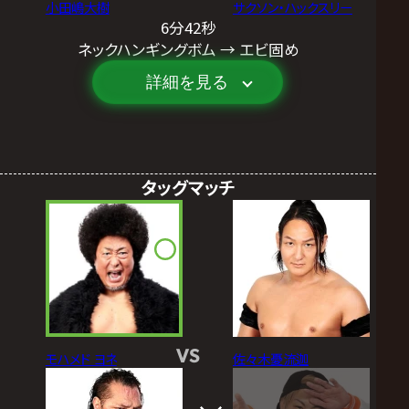
小田嶋大樹
サクソン・ハックスリー
6分42秒
ネックハンギングボム → エビ固め
詳細を見る
タッグマッチ
VS
モハメド ヨネ
佐々木憂流迦