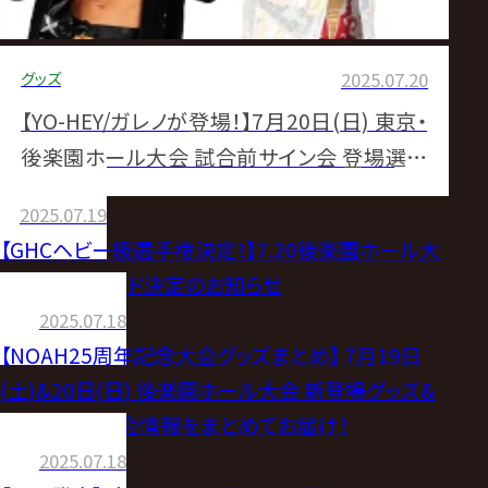
グッズ
2025.07.20
【YO-HEY/ガレノが登場！】7月20日(日) 東京・
後楽園ホール大会 試合前サイン会 登場選手
決定のお知らせ
2025.07.19
【GHCヘビー級選手権決定！】7.20後楽園ホール大
会 全対戦カード決定のお知らせ
2025.07.18
【NOAH25周年記念大会グッズまとめ】 7月19日
(土)&20日(日) 後楽園ホール大会 新登場グッズ&
試合前サイン会情報をまとめてお届け！
2025.07.18