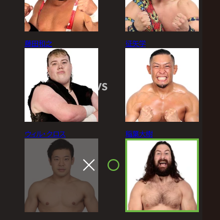
藤田和之
征矢学
VS
ウィル・クロス
稲葉大樹