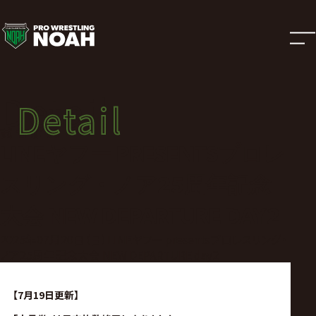
試
合
結
Detail
Detail
果
試合結果
LINEヤフー PRESENTSプロレ
|
スリング・ノア25周年記念
プ
大会 NEW DEPARTURE DAY2
2025年07月20日（日）LINEヤフー presentsプロレスリング・
ロ
ノア25周年記念大会 NEW DEPARTURE day2
レ
【7月19日更新】