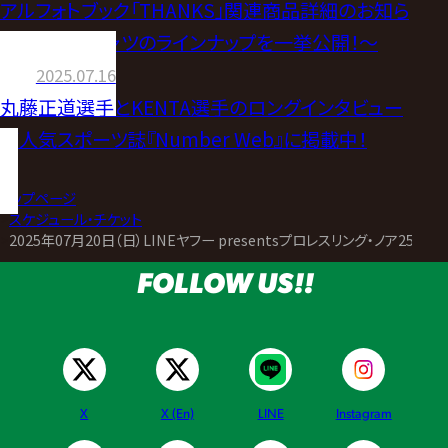
アルフォトブック「THANKS」関連商品詳細のお知ら
せ〜記念Tシャツのラインナップを一挙公開！〜
2025.07.16
丸藤正道選手とKENTA選手のロングインタビュー
が人気スポーツ誌『Number Web』に掲載中！
トップページ
>
スケジュール・チケット
>
2025年07月20日（日）LINEヤフー presentsプロレスリング・ノア25周年記
FOLLOW US!!
X
X (En)
LINE
Instagram