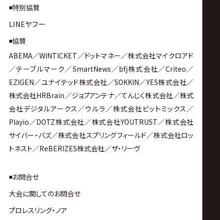
◾️特別協賛
LINEヤフー
◾️協賛
ABEMA
／
WINTICKET／ドットマネー／株式会社マイクロアド
／テーブルマーク／SmartNews／bfj株式会社／Criteo／
EZIGEN／ユナイテッド株式会社／SOKKIN／YES株式会社／
株式会社HRBrain／ジョブアンテナ／てんじく株式会社／株式
会社デジタルアークス／ウルラ／株式会社ビットミックス／
Playio／DOTZ株式会社／株式会社YOUTRUST／株式会社
サイバー・バズ／株式会社スプリングフィールド／株式会社ロッ
トネスト／ReBERIZES株式会社／ザ・リーヴ
◾️お問合せ
大会に関してのお問合せ
プロレスリング・ノア