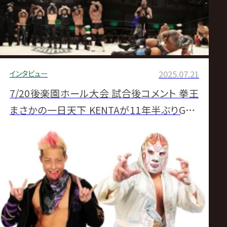
インタビュー
2025.07.21
7/20後楽園ホール大会 試合後コメント 拳王
まさかの一日天下 KENTAが11年半ぶりGHC
ヘビー戴冠、丸藤との初防衛戦実現へ