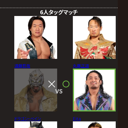
6人タッグマッチ
遠藤哲哉
丸藤正道
VS
ドラゴン・ベイン
Eita