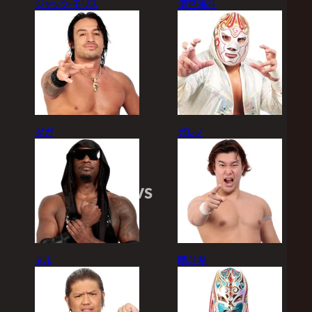
ジャック・モリス
清宮海斗
ダガ
ガレノ
VS
ヌル
晴斗希