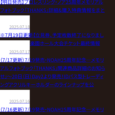
【明日発売】プロレスリング・ノア25周年メモリアル
フォトブック「THANKS」詳細&購入特典情報をまと
めてお届け！
2025.07.18
※7月19日更新【立見券、予定枚数終了になりまし
た】7月20日後楽園ホール大会チケット最終情報
2025.07.17
（7/17更新）7/19発売・NOAH25周年記念―メモリ
アルフォトブック「THANKS」関連商品詳細のお知ら
せ」〜20日（日）Day2より発売！IDパス型トレーディ
ングアクリルキーホルダーのラインナップを公
開！〜
2025.07.16
（7/16更新）7/19発売・NOAH25周年記念―メモリ