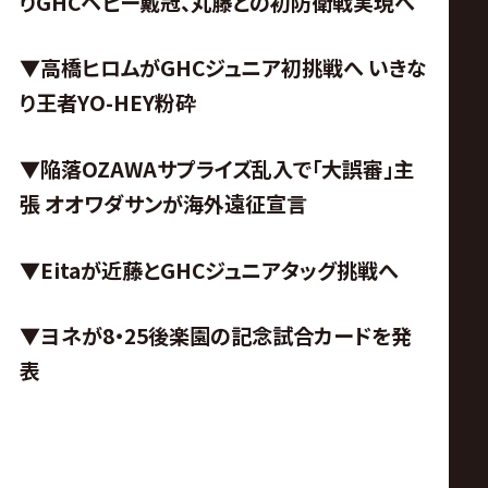
りGHCヘビー戴冠、丸藤との初防衛戦実現へ
▼高橋ヒロムがGHCジュニア初挑戦へ いきな
り王者YO-HEY粉砕
▼陥落OZAWAサプライズ乱入で「大誤審」主
張 オオワダサンが海外遠征宣言
▼Eitaが近藤とGHCジュニアタッグ挑戦へ
▼ヨネが8・25後楽園の記念試合カードを発
表