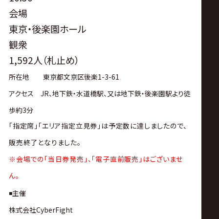
会場
東京・後楽園ホール
観衆
1,592人（札止め）
所在地
東京都文京区後楽
1-3-61
アクセス
JR
、地下鉄・水道橋駅、又は地下鉄・後楽園駅より徒
歩約
3
分
「指定席」「エリア指定立見券」は
予定数に達しましたので、
販売終了となりました。
※会場での「当日券発売」、「電子直前販売」はございませ
ん。
◾️主催
株式会社CyberFight