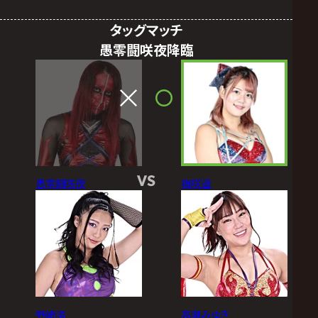
タッグマッチ
愚零闘咲夜降臨
VS
愚零闘咲夜
梅咲遥
野崎渚
高瀬みゆき