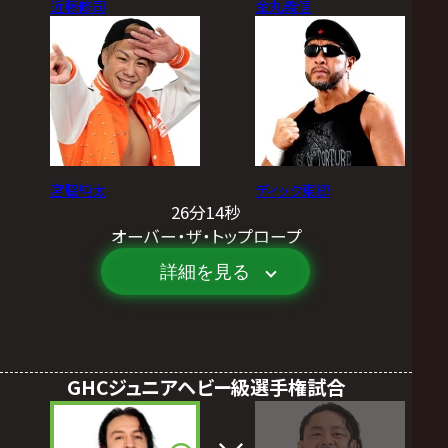
近藤修司
金丸義信
宮脇純太
ディック東郷
26分14秒
オーバー・ザ・トップロープ
詳細を見る
GHCジュニアヘビー級選手権試合