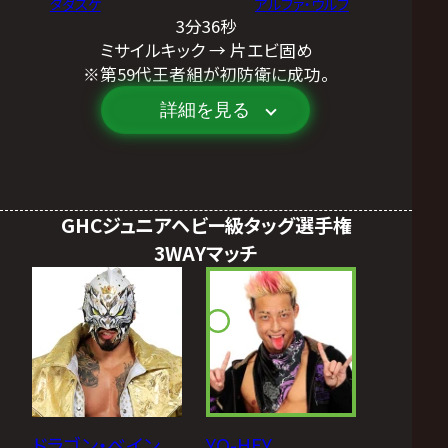
タダスケ
アルファ・ウルフ
3分36秒
ミサイルキック → 片エビ固め
※第59代王者組が初防衛に成功。
詳細を見る
GHCジュニアヘビー級タッグ選手権
3WAYマッチ
ドラゴン・ベイン
YO-HEY