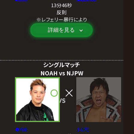
13分46秒
反則
※レフェリー暴行により
詳細を見る
シングルマッチ
NOAH vs NJPW
VS
潮崎豪
小島聡