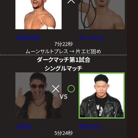
TERRY YAKI
カイ・フジムラ
7分22秒
ムーンサルトプレス → 片エビ固め
ダークマッチ第1試合
シングルマッチ
VS
OZAWA
オオワダサン
5分24秒