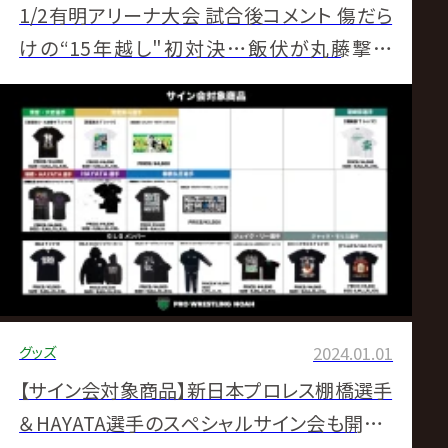
1/2有明アリーナ大会 試合後コメント 傷だら
けの“15年越し"初対決…飯伏が丸藤撃破
も“混とん"の2024年船出
グッズ
2024.01.01
【サイン会対象商品】新日本プロレス棚橋選手
＆HAYATA選手のスペシャルサイン会も開催！