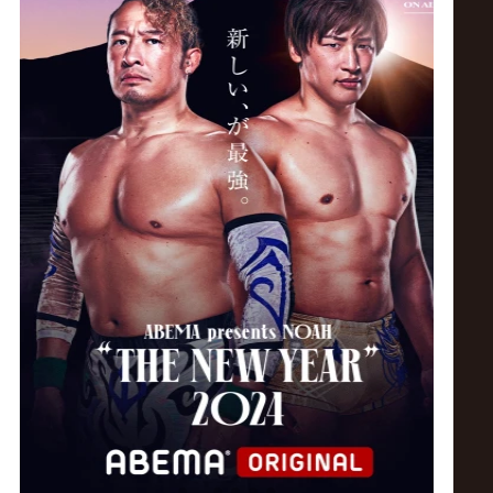
ス
リ
ン
グ・
ノ
ア
公
式