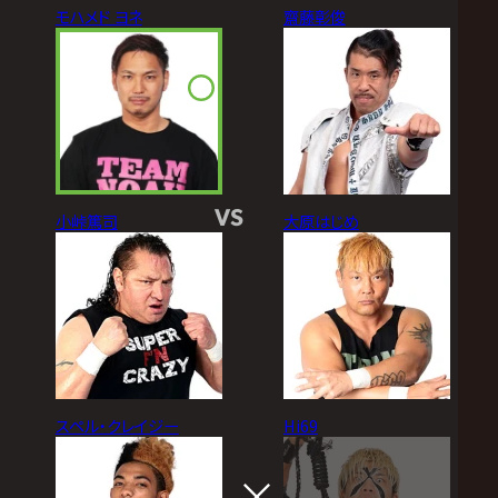
モハメド ヨネ
齋藤彰俊
VS
小峠篤司
大原はじめ
スペル・クレイジー
Hi69