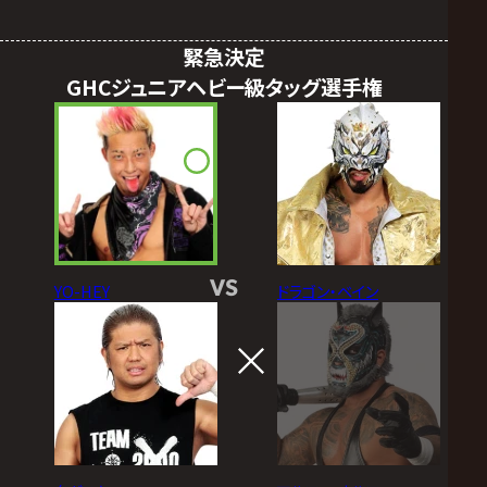
緊急決定
GHCジュニアヘビー級タッグ選手権
VS
YO-HEY
ドラゴン・ベイン