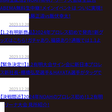
ABEMA無料生中継！メインイベントは ついに実現！
運命の対決！丸藤正道vs飯伏幸太！
2023.12.28
【1.2有明新商品】2024年プロレス初めで発売！新グ
ッズはこちら！ガチャあり、福袋あり！通販では1.1よ
り販売開始
2023.12.28
【緊急決定‼】1.2有明大会サイン会に新日本プロレ
ス新社長・棚橋弘至選手＆HAYATA選手がタッグで
登場決定
2023.12.28
【決戦間近】2024年NOAHのプロレス初め！1.2有明
アリーナ大会 見所紹介！