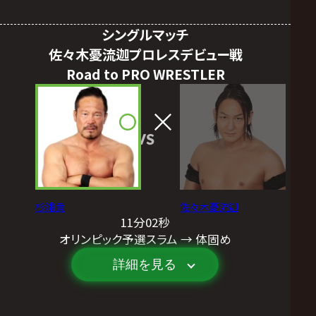
シングルマッチ
佐々木憂流迦プロレスデビュー戦
Road to PRO WRESTLER
VS
杉浦貴
佐々木憂流迦
11分02秒
オリンピック予選スラム → 体固め
詳細を見る