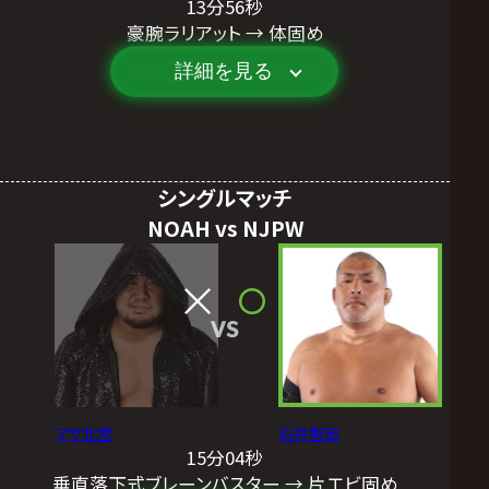
13分56秒
豪腕ラリアット → 体固め
詳細を見る
シングルマッチ
NOAH vs NJPW
VS
マサ北宮
石井智宏
15分04秒
垂直落下式ブレーンバスター → 片エビ固め