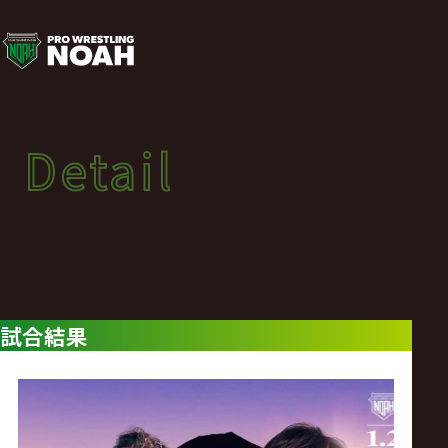
試
合
結
Detail
Detail
果
試合結果
ABEMA PRESENTS NOAH
|
"THE NEW YEAR" 2024
プ
2024年01月02日（火）ABEMA presents NOAH "THE NEW
YEAR" 2024
試合結果
ロ
レ