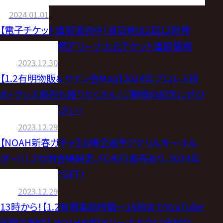
1.2有明プロレス初めのサイン会の詳細が決
2024.01.01
定！
【電子チケット直前販売中！当日券は2日12時発
売！】1月2日有明アリーナ大会チケット直前情報
2023.12.30
【1.2有明物販＆サイン会Map】2024年プロレス初
め・グッズ販売も盛りだくさん！ご観戦の記念にぜひ
お立ち寄りください！
2023.12.29
【NOAH新春ガチャ】出場全選手アクリルキーホル
ダー‼1.2有明会場限定、FC先行販売あり、2024年
プロレス初めでGET！
2023.12.29
13時から！【1.2有明事前特番〜15時までYouTube
同時生配信】 NOAH有明アリーナ大会は全試合