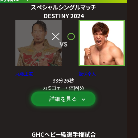
スペシャルシングルマッチ
DESTINY 2024
VS
丸藤正道
飯伏幸太
33分26秒
カミゴェ → 体固め
詳細を見る
GHCヘビー級選手権試合