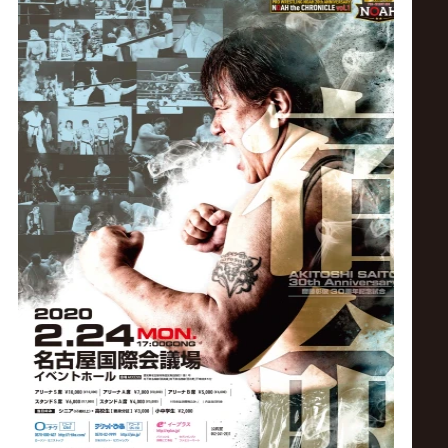
ス
リ
ン
グ・
ノ
ア
公
式