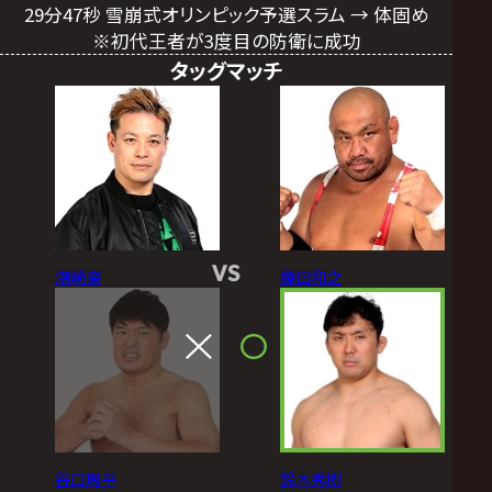
29分47秒 雪崩式オリンピック予選スラム → 体固め
※初代王者が3度目の防衛に成功
タッグマッチ
VS
潮崎豪
藤田和之
谷口周平
鈴木秀樹