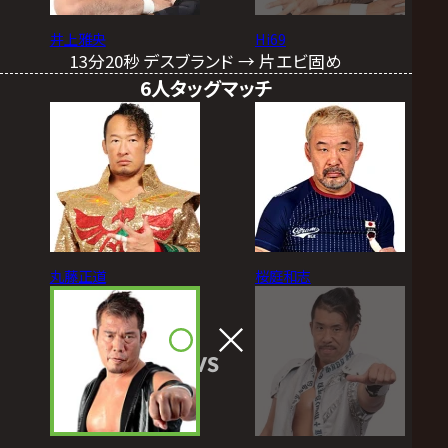
井上雅央
Hi69
13分20秒 デスブランド → 片エビ固め
6人タッグマッチ
丸藤正道
桜庭和志
VS