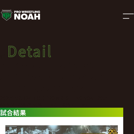
試
合
結
Detail
Detail
果
試合結果
PRO WRESTLING NOAH
|
20TH ANNIVERSARY NOAH
プ
THE CHRONICLE VOL.1
2020年02月24日（月）PRO WRESTLING NOAH 20th
ロ
ANNIVERSARY NOAH the CHRONICLE vol.1
試合結果
レ