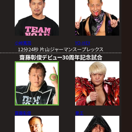
小峠篤司
YO-HEY
12分24秒 片山ジャーマンスープレックス
齋藤彰俊デビュー30周年記念試合
齋藤彰俊
拳王