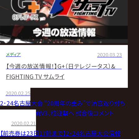
メディア
2020.03.23
【今週の放送情報！】G+（日テレジータス）&
FIGHTING TV サムライ
2020.02.25
2･24名古屋大会 “20周年の重み"で清宮返り討ち
杉浦故郷で激闘V3、稔迎撃へ 試合後コメント
2020.02.21
【前売券は23日17時まで】2･24名古屋大会情報