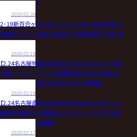
【追記事項あり】
2020.02.20
2･19新百合ヶ丘大会 ナショナル戦へ清宮反撃、杉
浦眼前でメイン締め 覚悟の“20年間吸収" 宣言 試
合後コメント
2020.02.19
【2.24名古屋特集】2009年9月21日 GHCタッグ選
手権・バイソン・スミス＆齋藤彰俊vs佐々木健介＆
森嶋猛【6.13広島以来のGHCタッグ開催】
2020.02.19
【2.24名古屋直前SP】2003年8月26日 GHCヘビー
級選手権試合 小橋建太 vs バイソン・スミス 【名古
屋国際会議場の激闘】
2020.02.17