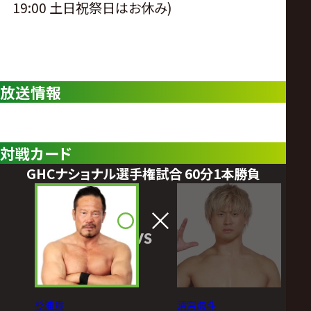
19:00 土日祝祭日はお休み)
放送情報
対戦カード
GHCナショナル選手権試合 60分1本勝負
VS
杉浦貴
清宮海斗