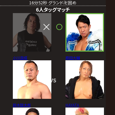
16分52秒 グランド卍固め
6人タッグマッチ
小川良成
原田大輔
VS
鈴木鼓太郎
HAYATA