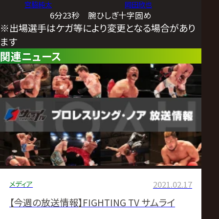
宮脇純太
岡田欣也
6分23秒 腕ひしぎ十字固め
※出場選手はケガ等により変更となる場合があり
ます
関連ニュース
メディア
2021.02.17
【今週の放送情報】FIGHTING TV サムライ