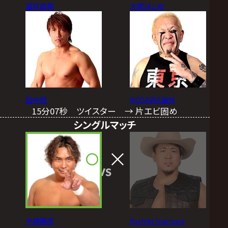
望月成晃
大原はじめ
田中稔
NOSAWA論外
15分07秒 ツイスター → 片エビ固め
シングルマッチ
VS
中嶋勝彦
Yoshiki Inamura