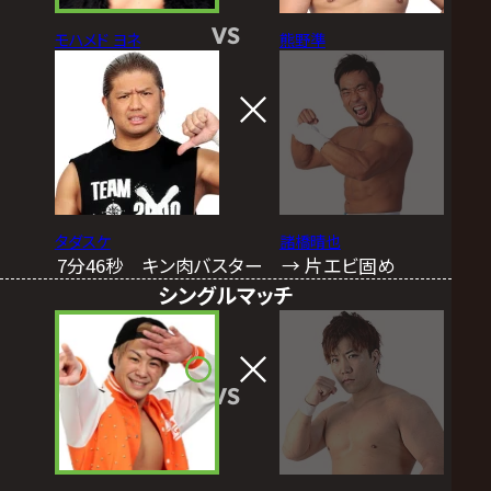
VS
モハメド ヨネ
熊野準
タダスケ
諸橋晴也
7分46秒 キン肉バスター → 片エビ固め
シングルマッチ
VS