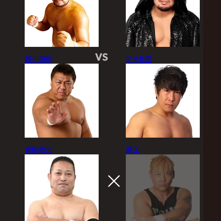
VS
越中詩郎
マサ北宮
青柳政司
覇王