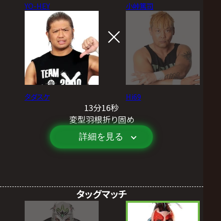
YO-HEY
小峠篤司
タダスケ
Hi69
13分16秒
変型羽根折り固め
詳細を見る
タッグマッチ