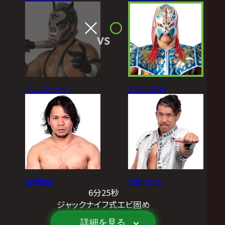
VS
アルファ・ウルフ
アレハンドロ
吉岡世起
大原はじめ
6分25秒
ジャックナイフ式エビ固め
詳細を見る