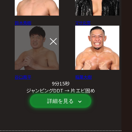
鈴木秀樹
マサ北宮
谷口周平
稲葉大樹
9分15秒
ジャンピングDDT → 片エビ固め
詳細を見る