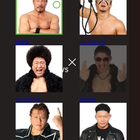
杉浦貴
カイ・フジムラ
VS
モハメド ヨネ
OZAWA