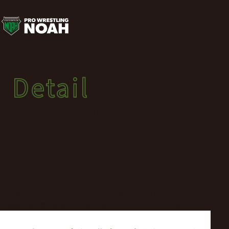
試
合
結
Detail
Detail
果
試合結果
CLEANUP INTERNATIONAL
|
PRESENTS ｢真・飛翔 〜丸藤
プ
正道デビュー25周年記念大
会〜｣
ロ
2023年09月17日（日）CLEANUP INTERNATIONAL
レ
presents ｢真・飛翔 〜丸藤正道デビュー25周年記念大会〜｣