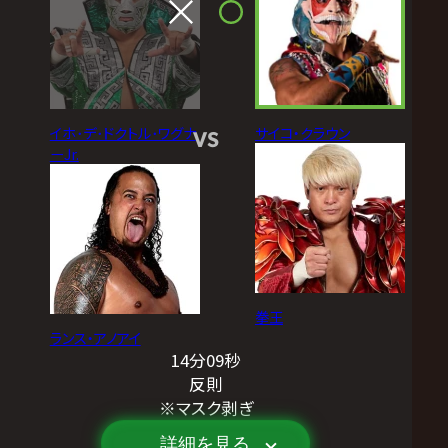
イホ･デ･ドクトル･ワグナ
サイコ・クラウン
VS
ーJr.
拳王
ランス・アノアイ
14分09秒
反則
※マスク剥ぎ
詳細を見る