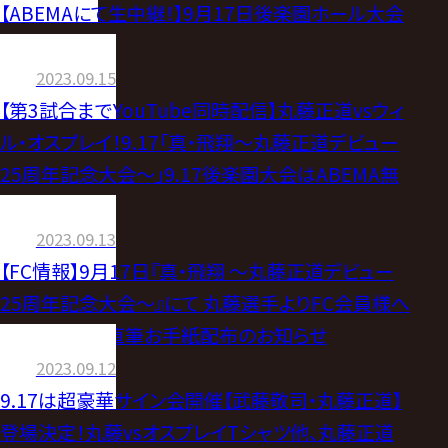
【ABEMAにて生中継！】9月17日後楽園ホール大会
直前情報
2023.09.15
【第3試合までYouTube同時配信】丸藤正道vsウィ
ル・オスプレイ！9.17「真・飛翔〜丸藤正道デビュー
25周年記念大会〜」9.17後楽園大会はABEMA無
料生中継！
2023.09.13
【FC情報】9月17日『真・飛翔 〜丸藤正道デビュー
25周年記念大会〜』にて 丸藤選手よりFC会員様へ
の書き下ろし直筆お手紙配布のお知らせ
2023.09.12
9.17は超豪華サイン会開催【武藤敬司・丸藤正道】
登場決定！丸藤vsオスプレイTシャツ他、丸藤正道