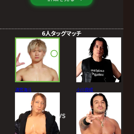
6人タッグマッチ
清宮海斗
小川良成
VS