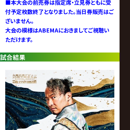
ス
■本大会の前売券は指定席・立見券ともに受
付予定枚数終了となりました。当日券販売はご
リ
ざいません。
大会の模様はABEMAにおきましてご視聴い
ン
ただけます。
グ・
試合結果
ノ
ア
公
式