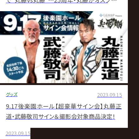
で“丸藤vs丸藤"…25周年・丸藤がオスプレイ
と大激闘 「もう一度テッペン目指す」
グッズ
2023.09.15
9.17後楽園ホール【超豪華サイン会】丸藤正
道・武藤敬司サイン＆撮影会対象商品決定！
2023.09.15