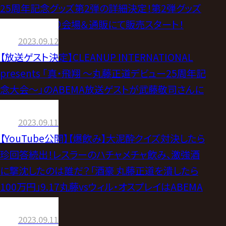
25周年記念グッズ第2弾の詳細決定！第2弾グッズ
は9.17(日)より会場＆通販にて販売スタート！
2023.09.12
【放送ゲスト決定】CLEANUP INTERNATIONAL
presents ｢真・飛翔 〜丸藤正道デビュー25周年記
念大会〜｣のABEMA放送ゲストが武藤敬司さんに
決定！
2023.09.11
【YouTube公開】【爆飲み】大泥酔クイズ対決したら
珍回答続出！レスラーのハチャメチャ飲み、激強酒
に撃沈したのは誰だ？「酒豪 丸藤正道を潰したら
100万円」9.17丸藤vsウィル・オスプレイはABEMA
無料生中継！
2023.09.11