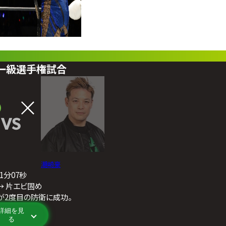
ビー級選手権試合
VS
潮崎豪
21分07秒
→ 片エビ固め
が2度目の防衛に成功。
詳細を見
る