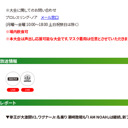
※大会に関してのお問い合わせ
プロレスリング・ノア
メール窓口
(月曜〜金曜 10:00〜18:00 土日祝祭日は除く）
※場内飲食可
※本大会は声出し応援可能な大会です。マスク着用は任意とさせていただきま
放送情報
レポート
▼拳王が大激闘V2、ワグナーJr.名乗り 潮崎敗戦も「I AM NOAH」は継続、