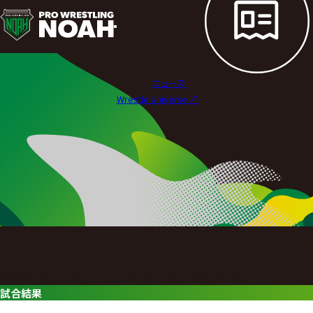
試
合
結
ニュース
果
Wrestle Universe ↗︎
|
プ
ロ
レ
ス
STAR NAVIGATION 2
リ
2024年01月13日（土）STAR NAVIGATION 2024
ン
試合結果