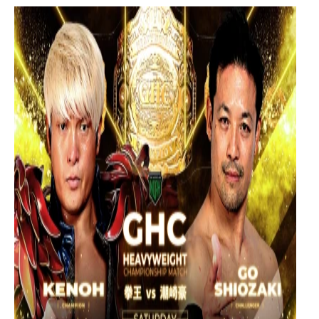
グ・
ノ
ア
公
式
サ
イ
ト