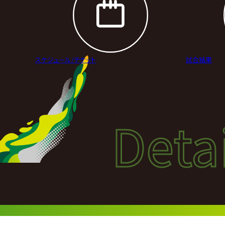
スケジュール/
チケット
試合結果
Deta
Detai
試合
024