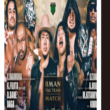
ス
リ
ン
グ・
ノ
ア
公
式