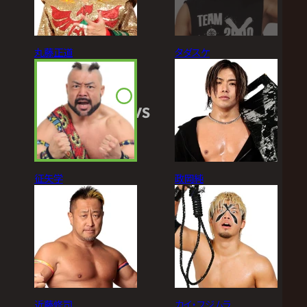
丸藤正道
タダスケ
VS
征矢学
政岡純
近藤修司
カイ・フジムラ