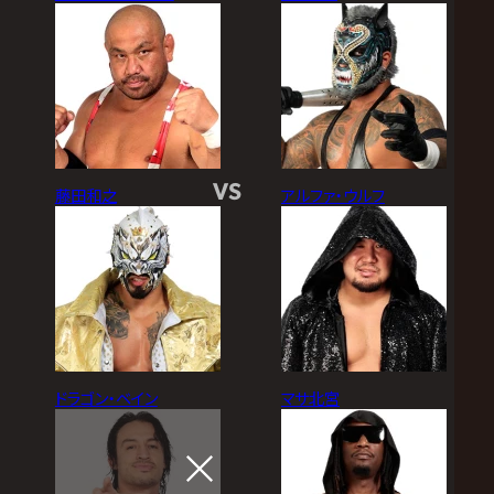
VS
藤田和之
アルファ・ウルフ
ドラゴン・ベイン
マサ北宮