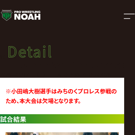
試
合
結
Detail
Detail
果
試合結果
LETHAL ODYSSEY TOUR 2026
|
2026年03月21日（土）LETHAL ODYSSEY TOUR 2026
プ
※
小田嶋大樹選手はみちのくプロレス参戦の
ため、本大会は欠場となります。
ロ
試合結果
レ