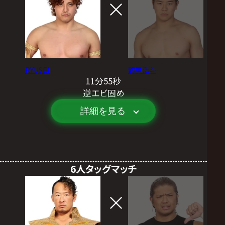
RYUSEI
鶴屋浩斗
11分55秒
逆エビ固め
詳細を見る
6人タッグマッチ