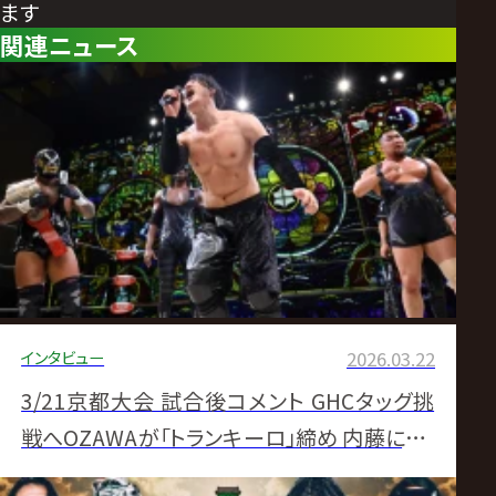
ます
関連ニュース
インタビュー
2026.03.22
3/21京都大会 試合後コメント GHCタッグ挑
戦へOZAWAが「トランキーロ」締め 内藤に「プ
ロレスへの興味、また持たせてやる」