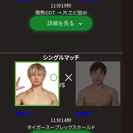
11分19秒
情熱DDT → 片エビ固め
詳細を見る
シングルマッチ
VS
清宮海斗
稲畑勝巳
11分14秒
タイガースープレックスホールド