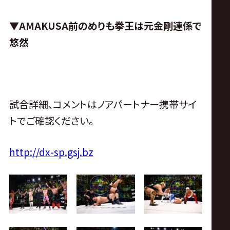
▼AMAKUSA前のめりも拳王は元金剛連係で
悠然
試合詳細、コメントはノアパートナー携帯サイ
トでご確認ください。
http://dx-sp.gsj.bz