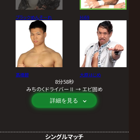
ブラックめんそーれ
Hi69
髙橋碧
大原はじめ
8分58秒
みちのくドライバーⅡ → エビ固め
詳細を見る
シングルマッチ