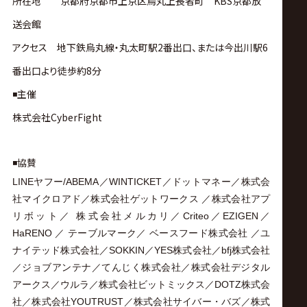
所在地 京都府京都市上京区烏丸上長者町 KBS京都放
送会館
アクセス 地下鉄烏丸線・丸太町駅2番出口、または今出川駅6
番出口より徒歩約8分
◾️主催
株式会社CyberFight
◾️協賛
LINEヤフー/ABEMA／WINTICKET／ドットマネー／株式会
社マイクロアド／株式会社ゲットワークス ／株式会社アプ
リボット／ 株式会社メルカリ／Criteo／EZIGEN／
HaRENO ／ テーブルマーク／ ベースフード株式会社 ／ユ
ナイテッド株式会社／SOKKIN／YES株式会社／bfj株式会社
／ジョブアンテナ／てんじく株式会社／株式会社デジタル
アークス／ウルラ／株式会社ビットミックス／DOTZ株式会
社／株式会社YOUTRUST／株式会社サイバー・バズ／株式