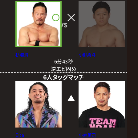
VS
杉浦貴
小柳勇斗
6分43秒
逆エビ固め
6人タッグマッチ
Eita
小峠篤司