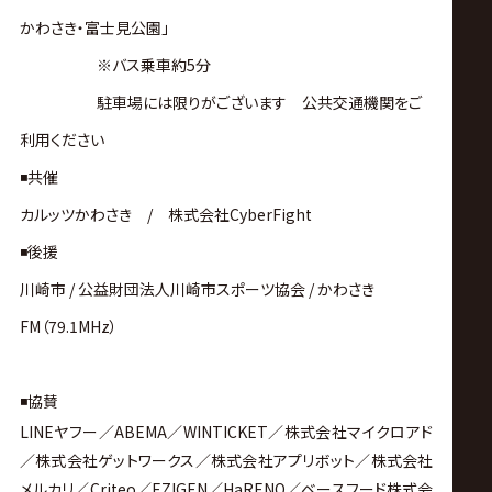
かわさき・富士見公園」
※バス乗車約5分
駐車場には限りがございます 公共交通機関をご
利用ください
◾️共催
カルッツかわさき / 株式会社CyberFight
◾️後援
川崎市
/
公益財団法人川崎市スポーツ協会
/
かわさき
FM
（
79.1MHz
）
◾️協賛
LINEヤフー／ABEMA／WINTICKET／株式会社マイクロアド
／株式会社ゲットワークス／株式会社アプリボット／株式会社
メルカリ／Criteo／EZIGEN／HaRENO／ベースフード株式会