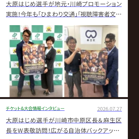
大原はじめ選手が地元・川崎プロモーション
実施！今年も「ひまわり交通」「視聴障害者文化
センター」と連携して川崎大会を盛り上げる！
【8.23カルッツかわさき大会開催！】
チケット&大会情報
インタビュー
2026.07.27
大原はじめ選手が川崎市中原区長＆麻生区
長をW表敬訪問！広がる自治体バックアップ、