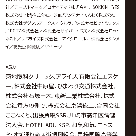
社／テーブルマーク／ユナイテッド株式会社／SOKKIN／YES
株式会社／bfj株式会社／ジョブアンテナ／てんじく株式会社／
株式会社デジタルアークス／ウルラ／株式会社ビットミックス
／DOTZ株式会社／株式会社サイバー・バズ／株式会社ロット
ネスト／リバライズ株式会社／アドクロール／株式会社シンメ
イ／
ザ・リーヴ
夜光虫 閻魔坂／
◾️協力
菊地眼科クリニック、アライブ、有限会社エスケ
ー、株式会社中原屋、ひまわり交通株式会社、
株式会社石塚土木、東新工業株式会社、株式
会社貴方の側で、株式会社京浜総工、合同会社
ここねくと、出張買取SSR、川崎市高津区倫理
法人会、HOTEL ARU KSP、
和氣和氣、
モトス
ミ・オズ通り商店街振興組合、
星槎国際高等学