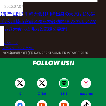
川崎大会への協力呼びかけ！【毎夏恒例の
2026.07.07
8.23カルッツかわさき大会開催！】
【毎年恒例の川崎大会！】川崎出身の大原はじめ選
手が、川崎市宮前区長を表敬訪問！8.23カルッツか
わさき大会への協力と応援を要請！
トップページ
>
スケジュール・チケット
>
2026年08月23日（日）KAWASAKI SUMMER VOYAGE 2026
FOLLOW US!!
X
X (En)
LINE
Instagram