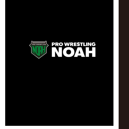
ス
リ
ン
グ・
ノ
ア
公
式