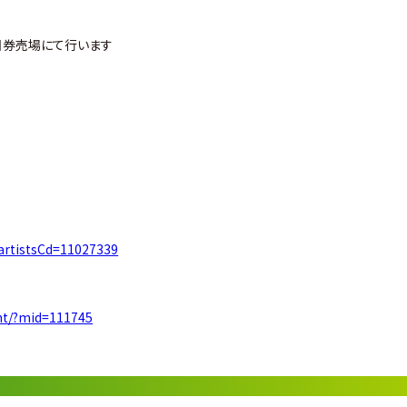
当日券売場にて行います
o?artistsCd=11027339
ent/?mid=111745