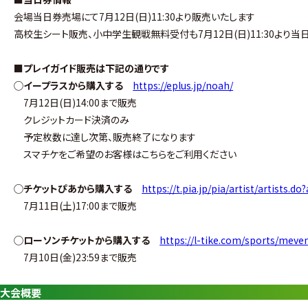
グ・
会場当日券売場にて7月12日(日)11:30より販売いたします
ノ
高校生シート販売、小中学生観戦無料受付も7月12日(日)11:30より
ア
■プレイガイド販売は下記の通りです
公
◯イープラスから購入する
https://eplus.jp/noah/
式
7月12日(日)14:00まで販売
クレジットカード決済のみ
サ
予定枚数に達し次第、販売終了になります
スマチケをご希望のお客様はこちらをご利用ください
イ
ト
◯チケットぴあから購入する
https://t.pia.jp/pia/artist/artists.d
7月11日(土)17:00まで販売
◯ローソンチケットから購入する
https://l-tike.com/sports/mev
7月10日(金)23:59まで販売
大会概要