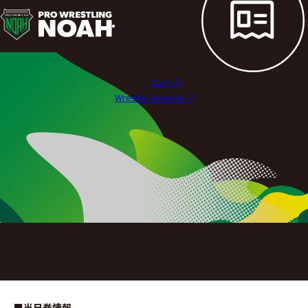
大
会
概
ニュース
要
Wrestle Universe ↗︎
|
プ
ロ
レ
ス
LETHAL ODYSSEY TO
リ
2026年07月12日（日）LETHAL ODYSSEY TOUR 2026
ン
■当日券情報