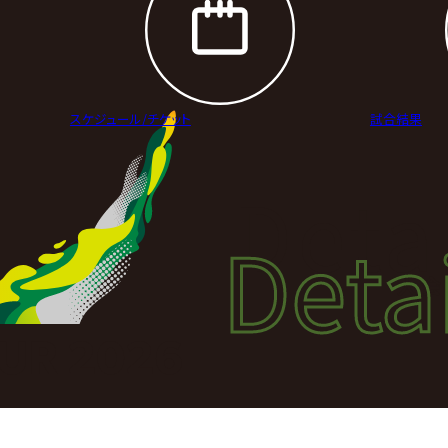
スケジュール/
チケット
試合結果
Deta
Detai
大会
UR 2026