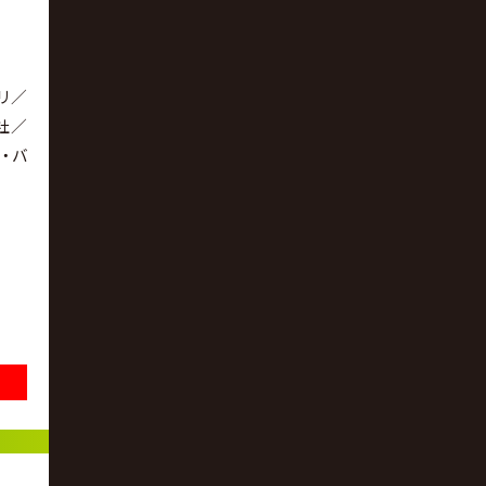
リ／
会社／
・バ