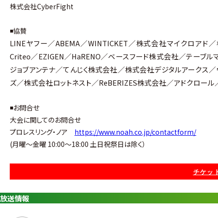
株式会社CyberFight
◾️協賛
LINEヤフー／ABEMA／WINTICKET／株式会社マイク
Criteo／EZIGEN／HaRENO／ベースフード株式会社／テーブ
ジョブアンテナ／てんじく株式会社／株式会社デジタルアークス／
ズ／株式会社ロットネスト／ReBERIZES株式会社／アドクロー
◾️お問合せ
大会に関してのお問合せ
プロレスリング・ノア
https://www.noah.co.jp/contactform/
(月曜〜金曜 10:00〜18:00 土日祝祭日は除く）
チケット
放送情報