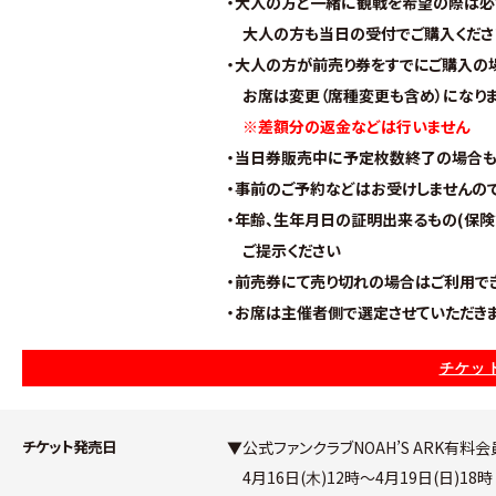
・大人の方と一緒に観戦を希望の際は必
大人の方も当日の受付でご購入くださ
・大人の方が前売り券をすでにご購入の
お席は変更（席種変更も含め）になりま
※差額分の返金などは行いません
・当日券販売中に予定枚数終了の場合も
・事前のご予約などはお受けしませんの
・年齢、
生年月日の証明出来るもの(保険
ご提示ください
・前売券にて売り切れの場合はご利用で
・お席は主催者側で選定させていただき
チケット
チケット発売日
▼公式ファンクラブNOAH’S ARK有料
　4
月16日(
)12時～4月19日(日)18時
木