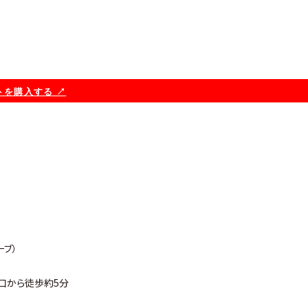
を購入する ↗︎
ーブ）
口から徒歩約5分