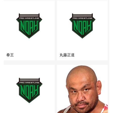
拳王
丸藤正道