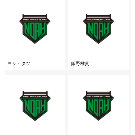
ヨシ・タツ
飯野雄貴