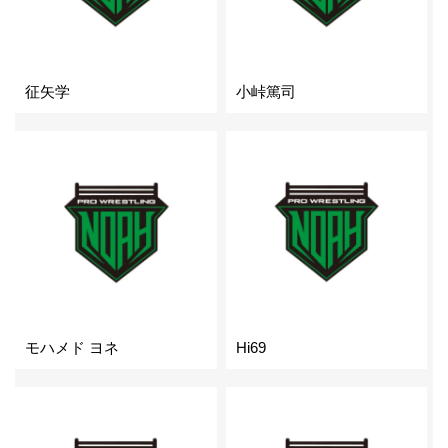
征矢学
小峠篤司
モハメド ヨネ
Hi69