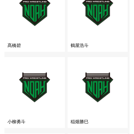
髙橋碧
鶴屋浩斗
小柳勇斗
稲畑勝巳