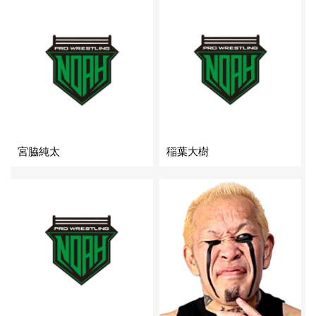
宮脇純太
稲葉大樹